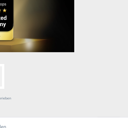
hrieben
den.