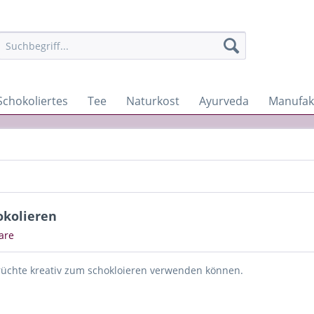
Schokoliertes
Tee
Naturkost
Ayurveda
Manufak
okolieren
are
 Früchte kreativ zum schokloieren verwenden können.