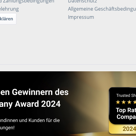
d Zahlungsbedingungen
Datenschutz
elehrung
Allgemeine Geschäftsbeding
Impressum
klären