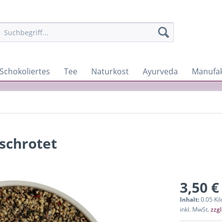
Schokoliertes
Tee
Naturkost
Ayurveda
Manufa
eschrotet
3,50 €
Inhalt:
0.05 Ki
inkl. MwSt.
zzg