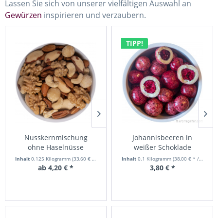
Lassen Sie sich von unserer vielfältigen Auswahl an
Gewürzen
inspirieren und verzaubern.
TIPP!
Nusskernmischung
Studentenfutter, ohne
Johannisbeeren in
Nus
ohne Haselnüsse
Haselnusskerne
weißer Schoklade
gerö
Inhalt
0.125 Kilogramm
(33,60 € * / 1 Kilogramm)
Inhalt
Inhalt
0.25 Kilogramm
0.1 Kilogramm
(22,00 € * / 1 Kilogramm)
(38,00 € * / 1 Kilogramm)
Inhalt
In
0
ab 4,20 € *
ab 5,50 € *
3,80 € *