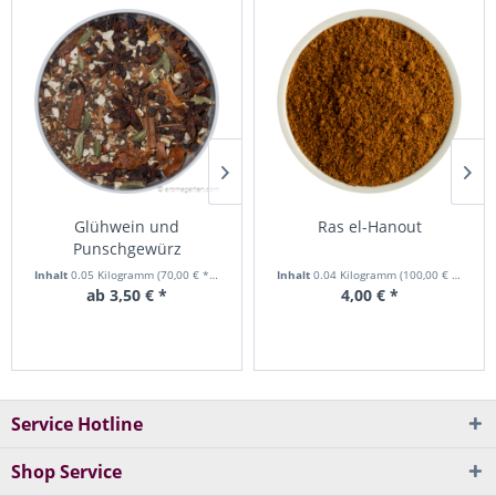
Glühwein und
Canehl Zimtstangen
Ras el-Hanout
Yo
Punschgewürz
Inhalt
0.05 Kilogramm
(70,00 € * / 1 Kilogramm)
Inhalt
Inhalt
0.025 Kilogramm
0.04 Kilogramm
(112,00 € * / 1 Kilogramm)
(100,00 € * / 1 Kilogramm)
Inhalt
In
0
ab 3,50 € *
ab 2,80 € *
4,00 € *
Service Hotline
Shop Service