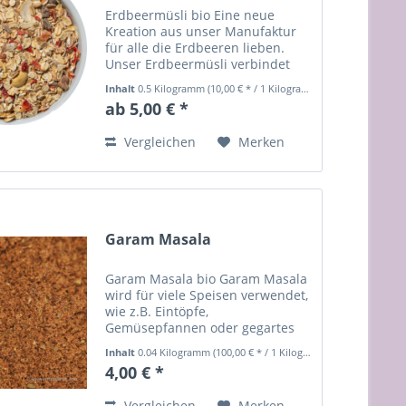
Erdbeermüsli bio Eine neue
Kreation aus unser Manufaktur
für alle die Erdbeeren lieben.
Unser Erdbeermüsli verbindet
unser beliebtes Hausmüsli mit
Inhalt
0.5 Kilogramm
(10,00 € * / 1 Kilogramm)
dem vollem Erdbeergenuss von
ab 5,00 € *
gefriergetrockneten Erdbeeren
aus kontrolliert biologischem...
Vergleichen
Merken
Garam Masala
Garam Masala bio Garam Masala
wird für viele Speisen verwendet,
wie z.B. Eintöpfe,
Gemüsepfannen oder gegartes
Gemüse, Reisgerichten, aber
Inhalt
0.04 Kilogramm
(100,00 € * / 1 Kilogramm)
auch für Geflügel (butter chicken)
4,00 € *
und natürlich für Masalas.
Authentische Gewürzmischung...
Vergleichen
Merken