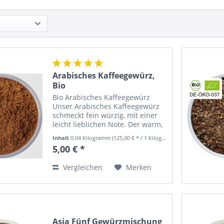
Arabisches Kaffeegewürz,
Bio
Bio Arabisches Kaffeegewürz
Unser Arabisches Kaffeegewürz
schmeckt fein würzig, mit einer
leicht lieblichen Note. Der warm,
würzige Duft mit einem Hauch
Inhalt
0.04 Kilogramm
(125,00 € * / 1 Kilogramm)
von Vanille entführt in die Welt
5,00 € *
von 1001 Nacht. Die typischen
Aromen des Orients,...
Vergleichen
Merken
Asia Fünf Gewürzmischung