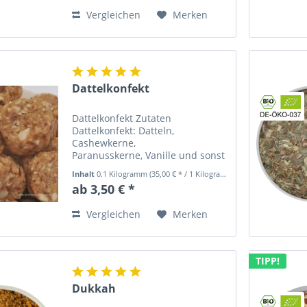
hervorragend zu...
Vergleichen
Merken
Dattelkonfekt
Dattelkonfekt Zutaten
Dattelkonfekt: Datteln,
Cashewkerne,
Paranusskerne, Vanille und sonst
nichts! .Alle Zutaten stammen
Inhalt
0.1 Kilogramm
(35,00 € * / 1 Kilogramm)
aus kontrolliert biologischem
ab 3,50 € *
Anbau. Dieses Dattelkonfekt war
als Besonderheit für unsere
Vergleichen
Merken
Hamburger Kunden zur...
TIPP!
Dukkah