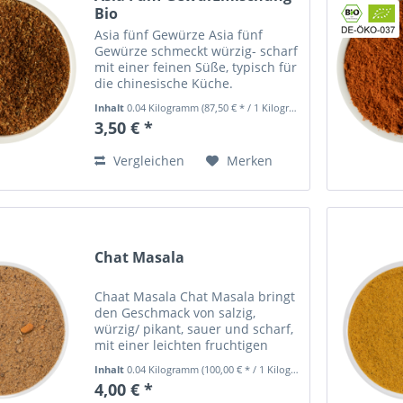
Bio
Asia fünf Gewürze Asia fünf
Gewürze schmeckt würzig- scharf
mit einer feinen Süße, typisch für
die chinesische Küche.
Authentisch chinesisch zukochen,
Inhalt
0.04 Kilogramm
(87,50 € * / 1 Kilogramm)
mit all seinen Aromen und
3,50 € *
Gewürzen, ist für viele gar nicht
so leicht, vorallem, weil...
Vergleichen
Merken
Chat Masala
Chaat Masala Chat Masala bringt
den Geschmack von salzig,
würzig/ pikant, sauer und scharf,
mit einer leichten fruchtigen
Süße in Einklang zu einem
Inhalt
0.04 Kilogramm
(100,00 € * / 1 Kilogramm)
einzigartigen Aroma Chat Masala
4,00 € *
oder auch Chaat Masala passt