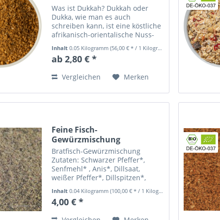
Was ist Dukkah? Dukkah oder
Dukka, wie man es auch
schreiben kann, ist eine köstliche
afrikanisch-orientalische Nuss-
Gewürzmischung aus gerösteten
Inhalt
0.05 Kilogramm
(56,00 € * / 1 Kilogramm)
Nüssen und Gewürzen. Es gibt
ab 2,80 € *
viele verschiedene Rezepte von
Dukkah, die sich in ihren...
Vergleichen
Merken
Feine Fisch-
Gewürzmischung
Bratfisch-Gewürzmischung
Zutaten: Schwarzer Pfeffer*,
Senfmehl* , Anis*, Dillsaat,
weißer Pfeffer*, Dillspitzen*,
Sumach*, Orangenschalen*, Rosa
Inhalt
0.04 Kilogramm
(100,00 € * / 1 Kilogramm)
Pfeffer*, Piment*, Wacholder*,
4,00 € *
Szechuanpfeffer*. Alle mit *
gekennzeichnete Gewürze
Vergleichen
Merken