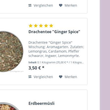
Orangensaft, Maltodextrin,
Vergleichen
Merken
Traubenzucker. Kann Spuren
von...
Drachentee "Ginger Spice"
Drachentee "Ginger Spice"
Mischung: Aromagarten. Zutaten:
Lemongras, Cardamom, Pfeffer
schwarzr, Ingwer, Lemonmyrte.
ca. 1Tl je Becher Alle Zutaten
Inhalt
0.1 Kilogramm
(35,00 € * / 1 Kilogramm)
stammen aus kontrolliert
3,50 € *
biologischem Anbau.
Zubereitung: je nach
Vergleichen
Merken
Schärfewunsch 5-10min....
Erdbeermüsli