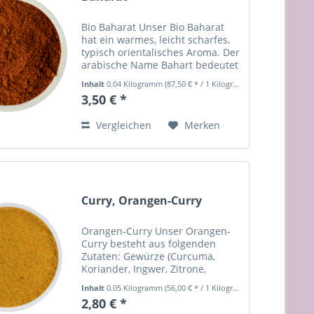
Bio Baharat Unser Bio Baharat
hat ein warmes, leicht scharfes,
typisch orientalisches Aroma. Der
arabische Name Bahart bedeutet
"Gewürz" und genau wie im
Inhalt
0.04 Kilogramm
(87,50 € * / 1 Kilogramm)
indischen Curry gibt es keine
3,50 € *
feste Zutatenliste. Es existieren
viele verschiedene...
Vergleichen
Merken
Curry, Orangen-Curry
Orangen-Curry Unser Orangen-
Curry besteht aus folgenden
Zutaten: Gewürze (Curcuma,
Koriander, Ingwer, Zitrone,
Bockshornkleesaat, Pfeffer,
Inhalt
0.05 Kilogramm
(56,00 € * / 1 Kilogramm)
Lorbeer, Chillie),
2,80 € *
Orangenfruchtpulver: