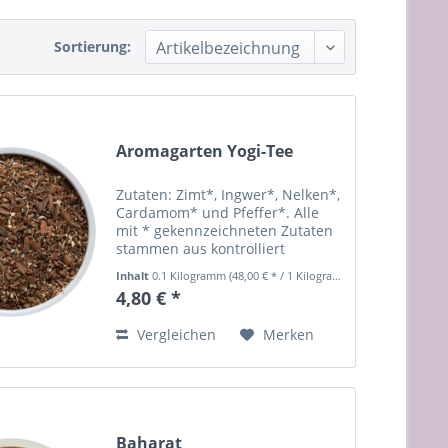
Sortierung:
Aromagarten Yogi-Tee
Zutaten: Zimt*, Ingwer*, Nelken*,
Cardamom* und Pfeffer*. Alle
mit * gekennzeichneten Zutaten
stammen aus kontrolliert
biologischem Anbau.
Inhalt
0.1 Kilogramm
(48,00 € * / 1 Kilogramm)
Zubereitung: 1 Tl auf einen Liter
4,80 € *
Wasser, ca. 10 min. köcheln, nach
Wunsch mit Milch und Honig...
Vergleichen
Merken
Baharat