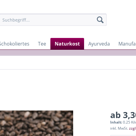
Schokoliertes
Tee
Naturkost
Ayurveda
Manufa
ab 3,3
Inhalt:
0.25 Ki
inkl. MwSt.
zzg