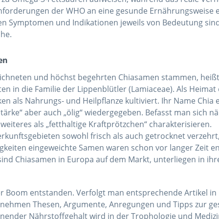
 Anforderungen der WHO an eine gesunde Ernährungsweise e
sen Symptomen und Indikationen jeweils von Bedeutung sind
che.
en
zeichneten und höchst begehrten Chiasamen stammen, heißt M
ten in die Familie der Lippenblütler (Lamiaceae). Als Heima
ken als Nahrungs- und Heilpflanze kultiviert. Ihr Name Chi
 Stärke“ aber auch „ölig“ wiedergegeben. Befasst man sich 
eiteres als „fetthaltige Kraftprötzchen“ charakterisieren.
unftsgebieten sowohl frisch als auch getrocknet verzehrt
igkeiten eingeweichte Samen waren schon vor langer Zeit e
it sind Chiasamen in Europa auf dem Markt, unterliegen in 
er Boom entstanden. Verfolgt man entsprechende Artikel i
o nehmen Thesen, Argumente, Anregungen und Tipps zur g
einender Nährstoffgehalt wird in der Trophologie und Mediz