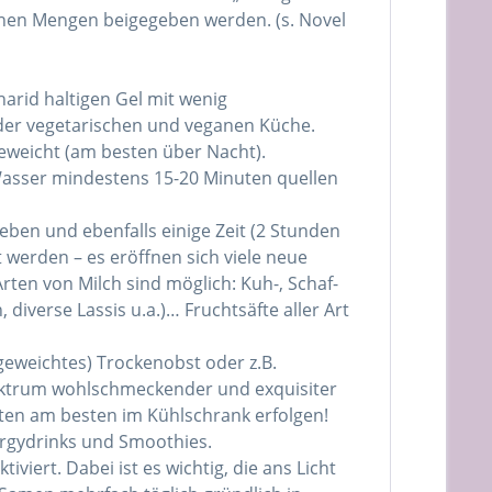
inen Mengen beigegeben werden. (s. Novel
arid haltigen Gel mit wenig
n der vegetarischen und veganen Küche.
geweicht (am besten über Nacht).
Wasser mindestens 15-20 Minuten quellen
geben und ebenfalls einige Zeit (2 Stunden
 werden – es eröffnen sich viele neue
Arten von Milch sind möglich: Kuh-, Schaf-
diverse Lassis u.a.)… Fruchtsäfte aller Art
ngeweichtes) Trockenobst oder z.B.
Spektrum wohlschmeckender und exquisiter
ten am besten im Kühlschrank erfolgen!
ergydrinks und Smoothies.
iert. Dabei ist es wichtig, die ans Licht