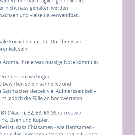
 Samen mehrfach täglich gründlich in
er nicht nass gehalten werden
wachsen und vielseitig verwendbar.
ovale Körnchen aus. Ihr Durchmesser
renkelt sein.
es Aroma. Ihre etwas nussige Note kommt in
ken zu einem wichtigen
 bewirken so ein schnelles und
 Sattmacher derzeit viel Aufmerksamkeit –
int jedoch die Fülle an hochwertigen
B1 (Niacin), B2, B3, B8 (Biotin) sowie
nk, Eisen und Kupfer.
bei ist, dass Chiasamen - wie Hanfsamen -
ältnis der Durchschnittsnahrung in Europa