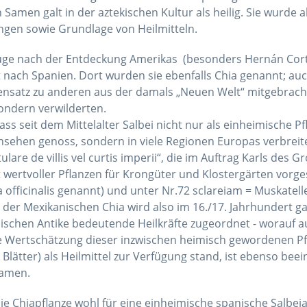
 Samen galt in der aztekischen Kultur als heilig. Sie wurde
ngen sowie Grundlage von Heilmitteln.
ge nach der Entdeckung Amerikas (besonders Hernán Corté
t nach Spanien. Dort wurden sie ebenfalls Chia genannt; au
ensatz zu anderen aus der damals „Neuen Welt“ mitgebrach
ondern verwilderten.
ss seit dem Mittelalter Salbei nicht nur als einheimische P
nsehen genoss, sondern in viele Regionen Europas verbreit
re de villis vel curtis imperii“, die im Auftrag Karls des 
ertvoller Pflanzen für Krongüter und Klostergärten vorges
 officinalis genannt) und unter Nr.72 sclareiam = Muskateller-
, der Mexikanischen Chia wird also im 16./17. Jahrhundert g
schen Antike bedeutende Heilkräfte zugeordnet - worauf au
ie Wertschätzung dieser inzwischen heimisch gewordenen Pfl
e Blätter) als Heilmittel zur Verfügung stand, ist ebenso be
samen.
 die Chiapflanze wohl für eine einheimische spanische Salbeia