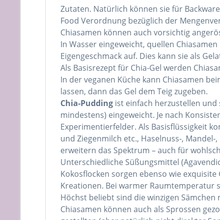
Zutaten. Natürlich können sie für Backwar
Food Verordnung bezüglich der Mengenver
Chiasamen können auch vorsichtig angeröste
In Wasser eingeweicht, quellen Chiasamen 
Eigengeschmack auf. Dies kann sie als Gela
Als Basisrezept für Chia-Gel werden Chiasa
In der veganen Küche kann Chiasamen beim
lassen, dann das Gel dem Teig zugeben.
Chia-Pudding
ist einfach herzustellen und 
mindestens) eingeweicht. Je nach Konsiste
Experimentierfelder. Als Basisflüssigkeit k
und Ziegenmilch etc., Haselnuss-, Mandel-, 
erweitern das Spektrum – auch für wohlsc
Unterschiedliche Süßungsmittel (Agavendicks
Kokosflocken sorgen ebenso wie exquisite 
Kreationen. Bei warmer Raumtemperatur sol
Höchst beliebt sind die winzigen Sämchen m
Chiasamen können auch als Sprossen gezogen