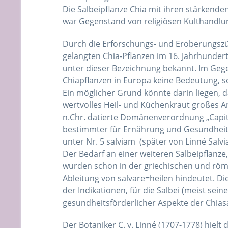
Die Salbeipflanze Chia mit ihren stärkenden
war Gegenstand von religiösen Kulthandlu
Durch die Erforschungs- und Eroberungszü
gelangten Chia-Pflanzen im 16. Jahrhunder
unter dieser Bezeichnung bekannt. Im Geg
Chiapflanzen in Europa keine Bedeutung, s
Ein möglicher Grund könnte darin liegen, da
wertvolles Heil- und Küchenkraut großes A
n.Chr. datierte Domänenverordnung „Capitula
bestimmter für Ernährung und Gesundheit w
unter Nr. 5 salviam (später von Linné Salvia
Der Bedarf an einer weiteren Salbeipflanze
wurden schon in der griechischen und römi
Ableitung von salvare=heilen hindeutet. D
der Indikationen, für die Salbei (meist sein
gesundheitsförderlicher Aspekte der Chia
Der Botaniker C. v. Linné (1707-1778) hielt