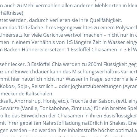
en auch zu Mehl vermahlen allen anderen Mehlsorten in kle
hältnisse)
t werden, dadurch verlieren sie ihre Quellfähigkeit.
um das 10-12fache ihres Eigengewichtes zu einem Polysacch
tineersatz für viele Gerichte wertvoll machen – nicht nur i
men in einem Verhältnis von 1:5 längere Zeit in Wasser ein
 Backen Hühnerei ersetzen: 1 Esslöffel Chiasamen in 3 El 
sehr lecker. 3 Esslöffel Chia werden zu 200ml Flüssigkeit ge
nz und Einweichdauer kann das Mischungsverhältnis variiert
ommt hier natürlich nicht nur Wasser in Frage, sondern alle 
Kokos-, Soja-, Reismilch… oder Joghurtzubereitungen (Ayran, 
hmeckende Kaltschalen.
aft, Ahornsirup, Honig etc.), Früchte der Saison, (evtl. ei
Gewürze (Vanille, Tonkabohne, Zimt u.a.) für ein breites 
lte das Einweichen der Chiasamen in ihren Basisflüssigkei
it ihrer geballten Nährstoffladung natürlich in Shakes, En
 werden – so werden ihre Inhaltsstoffe höchst optimal aktiv