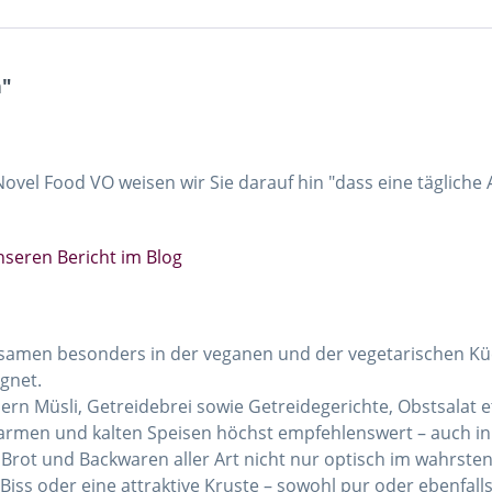
n"
Novel Food VO weisen wir Sie darauf hin "dass eine täglich
seren Bericht im Blog
asamen besonders in der veganen und der vegetarischen Küc
ignet.
n Müsli, Getreidebrei sowie Getreidegerichte, Obstsalat etc
 warmen und kalten Speisen höchst empfehlenswert – auch i
Brot und Backwaren aller Art nicht nur optisch im wahrste
ss oder eine attraktive Kruste – sowohl pur oder ebenfalls