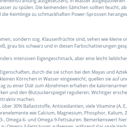
Sonneneinstrahlung ausgesetzten), in Wasser aufgequollenen
asser zu spülen. Die keimenden Sämchen sollten feucht, ab
nd die Keimlinge zu schmackhaften Power-Sprossen herange
men, sondern sog. Klausenfrüchte sind, sehen wie kleine 
iß, grau bis schwarz und in diesen Farbschattierungen gesp
ers intensiven Eigengeschmack, aber eine leicht lieblich
 Eigenschaften, durch die sie schon bei den Mayas und Azte
einen Körnchen in Wasser eingeweicht, quellen sie auf und
trag zu einer Diät zum Abnehmen erhalten die kalorienarmen
ken und den Blutzuckerspiegel regulieren. Wichtiger ersche
attraktiv machen.
ber 30% Ballaststoffe, Antioxidantien, viele Vitamine (A, E, 
urenelemente wie Calcium, Magnesium, Phosphor, Kalium, Zi
a-3-, Omega-6- und Omega-9-Fettsäuren. Bemerkenswert hier
- zu Omega-3-Fettsäuren aufweisen, während das reale Verh