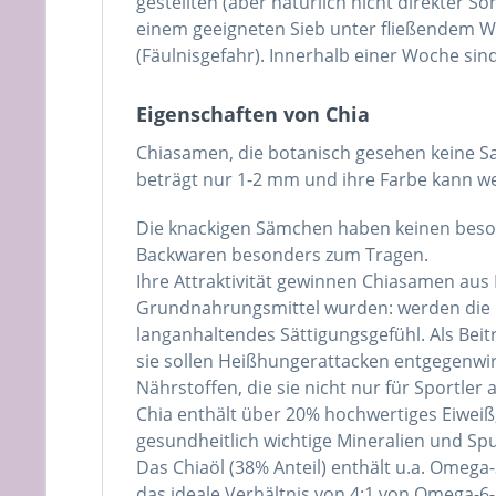
gestellten (aber natürlich nicht direkter 
einem geeigneten Sieb unter fließendem W
(Fäulnisgefahr). Innerhalb einer Woche si
Eigenschaften von Chia
Chiasamen, die botanisch gesehen keine Sa
beträgt nur 1-2 mm und ihre Farbe kann we
Die knackigen Sämchen haben keinen besond
Backwaren besonders zum Tragen.
Ihre Attraktivität gewinnen Chiasamen aus
Grundnahrungsmittel wurden: werden die kl
langanhaltendes Sättigungsgefühl. Als Bei
sie sollen Heißhungerattacken entgegenwir
Nährstoffen, die sie nicht nur für Sportler 
Chia enthält über 20% hochwertiges Eiweiß, ü
gesundheitlich wichtige Mineralien und Sp
Das Chiaöl (38% Anteil) enthält u.a. Omeg
das ideale Verhältnis von 4:1 von Omega-6