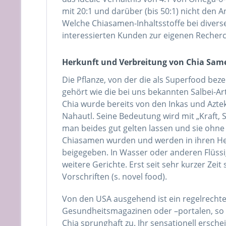
mit 20:1 und darüber (bis 50:1) nicht den
Welche Chiasamen-Inhaltsstoffe bei diver
interessierten Kunden zur eigenen Recher
Herkunft und Verbreitung von Chia Sam
Die Pflanze, von der die als Superfood be
gehört wie die bei uns bekannten Salbei-Ar
Chia wurde bereits von den Inkas und Azte
Nahautl. Seine Bedeutung wird mit „Kraft,
man beides gut gelten lassen und sie ohne w
Chiasamen wurden und werden in ihren Herk
beigegeben. In Wasser oder anderen Flüss
weitere Gerichte. Erst seit sehr kurzer Ze
Vorschriften (s. novel food).
Von den USA ausgehend ist ein regelrecht
Gesundheitsmagazinen oder –portalen, s
Chia sprunghaft zu. Ihr sensationell ersch