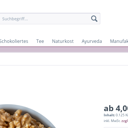
Schokoliertes
Tee
Naturkost
Ayurveda
Manufak
ab 4,0
Inhalt:
0.125 K
inkl. MwSt.
zzg