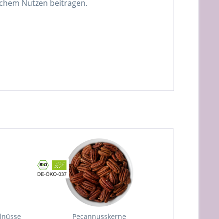
ichem Nutzen beitragen.
lnüsse
Pecannusskerne