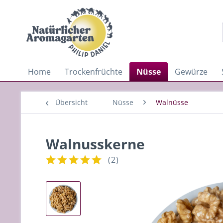
Home
Trockenfrüchte
Nüsse
Gewürze
Übersicht
Nüsse
Walnüsse
Walnusskerne
(
2
)