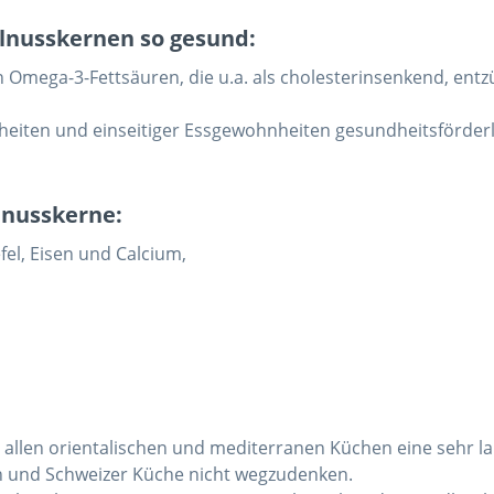
lnusskernen so gesund:
an Omega-3-Fettsäuren, die u.a. als cholesterinsenkend, 
nkheiten und einseitiger Essgewohnheiten gesundheitsförderl
lnusskerne:
el, Eisen und Calcium,
n
llen orientalischen und mediterranen Küchen eine sehr lan
en und Schweizer Küche nicht wegzudenken.