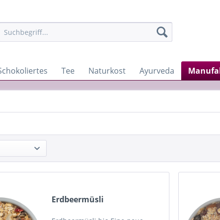
Schokoliertes
Tee
Naturkost
Ayurveda
Manufa
Erdbeermüsli