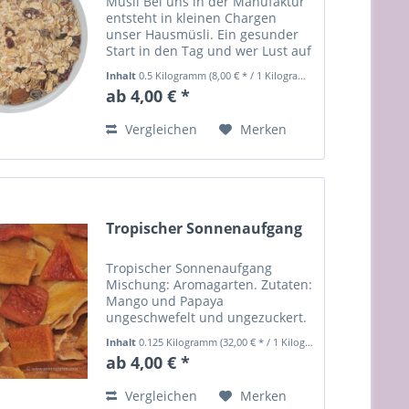
Müsli Bei uns in der Manufaktur
entsteht in kleinen Chargen
unser Hausmüsli. Ein gesunder
Start in den Tag und wer Lust auf
noch mehr Frucht hat, probiert
Inhalt
0.5 Kilogramm
(8,00 € * / 1 Kilogramm)
einfach unser Erdbeermüsli .
ab 4,00 € *
Zutaten: Haferflocken* fein &
grob, Dinkelflocken*,...
Vergleichen
Merken
Tropischer Sonnenaufgang
Tropischer Sonnenaufgang
Mischung: Aromagarten. Zutaten:
Mango und Papaya
ungeschwefelt und ungezuckert.
Inhalt
0.125 Kilogramm
(32,00 € * / 1 Kilogramm)
ab 4,00 € *
Vergleichen
Merken