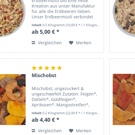
Erdbeermüsli bio Eine neue
Kreation aus unser Manufaktur
für alle die Erdbeeren lieben.
Unser Erdbeermüsli verbindet
unser beliebtes Hausmüsli mit
Inhalt
0.5 Kilogramm
(10,00 € * / 1 Kilogramm)
dem vollem Erdbeergenuss von
ab 5,00 € *
gefriergetrockneten Erdbeeren
aus kontrolliert biologischem...
Vergleichen
Merken
Mischobst
Mischobst, ungezuckert &
ungeschwefelt Zutaten: Feigen*,
Datteln*, Goldfeigen*,
Aprikosen*, Mangostreifen*,
Apfelringe*, Ananasstücke*,
Inhalt
0.2 Kilogramm
(22,00 € * / 1 Kilogramm)
Papaya. Saisonabhängig kann
ab 4,40 € *
sich die Zusammensetzung
ändern. Alle mit *
Vergleichen
Merken
gekennzeichneten Früchte...