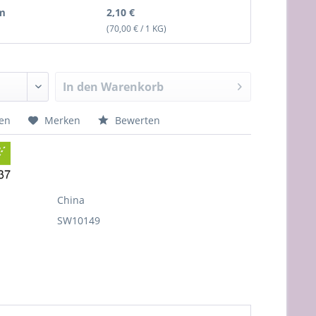
m
2,10 €
(70,00 € / 1 KG)
In den
Warenkorb
hen
Merken
Bewerten
China
SW10149