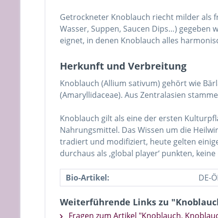
Getrockneter Knoblauch riecht milder als f
Wasser, Suppen, Saucen Dips…) gegeben wir
eignet, in denen Knoblauch alles harmonis
Herkunft und Verbreitung
Knoblauch (Allium sativum) gehört wie Bärl
(Amaryllidaceae). Aus Zentralasien stamm
Knoblauch gilt als eine der ersten Kulturpf
Nahrungsmittel. Das Wissen um die Heilwi
tradiert und modifiziert, heute gelten ei
durchaus als ‚global player‘ punkten, kein
Bio-Artikel:
DE-Ö
Weiterführende Links zu "Knoblauc
Fragen zum Artikel "Knoblauch, Knoblauc