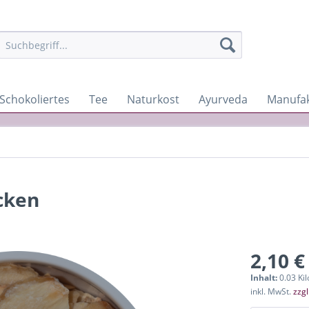
Schokoliertes
Tee
Naturkost
Ayurveda
Manufa
cken
2,10 €
Inhalt:
0.03 Ki
inkl. MwSt.
zzg