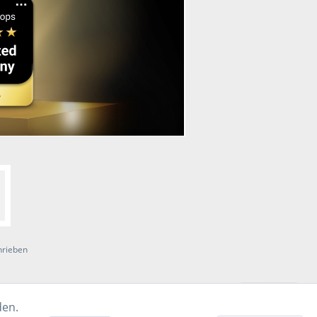
hrieben
den.