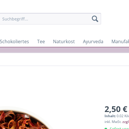
Schokoliertes
Tee
Naturkost
Ayurveda
Manufa
2,50 €
Inhalt:
0.02 Ki
inkl. MwSt.
zzg
Sofort ver