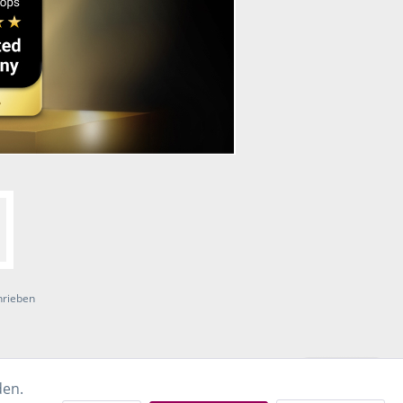
hrieben
den.