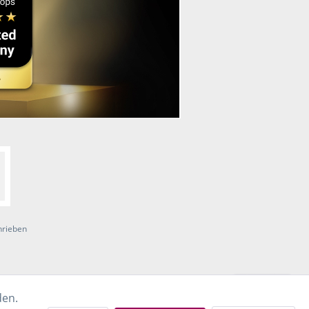
hrieben
den.