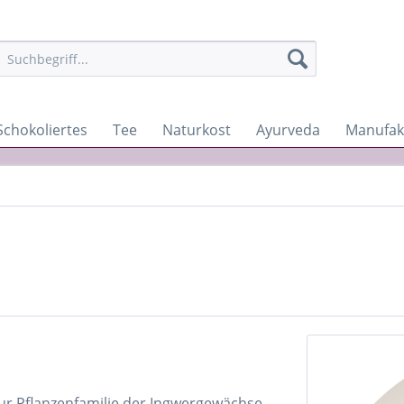
Schokoliertes
Tee
Naturkost
Ayurveda
Manufak
 zur Pflanzenfamilie der Ingwergewächse