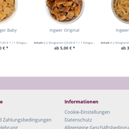
ger Baby
Ingwer Original
Ingwe
7,50 € * / 1 Kilogramm)
Inhalt
0.2 Kilogramm
(25,00 € * / 1 Kilogramm)
Inhalt
0.2 Kilogra
0 € *
ab 5,00 € *
ab 3
ce
Informationen
Cookie-Einstellungen
d Zahlungsbedingungen
Datenschutz
elehrung
Allgemeine Geschäftsbeding