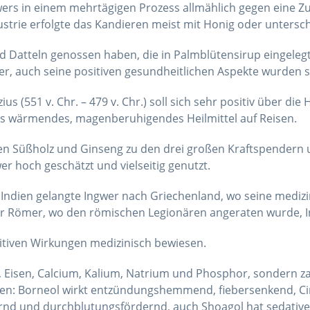
gwers in einem mehrtägigen Prozess allmählich gegen eine Z
strie erfolgte das Kandieren meist mit Honig oder untersch
d Datteln genossen haben, die in Palmblütensirup eingeleg
, auch seine positiven gesundheitlichen Aspekte wurden sc
s (551 v. Chr. – 479 v. Chr.) soll sich sehr positiv über d
als wärmendes, magenberuhigendes Heilmittel auf Reisen.
ben Süßholz und Ginseng zu den drei großen Kraftspendern 
r hoch geschätzt und vielseitig genutzt.
 Indien gelangte Ingwer nach Griechenland, wo seine mediz
der Römer, wo den römischen Legionären angeraten wurde, 
sitiven Wirkungen medizinisch bewiesen.
, Eisen, Calcium, Kalium, Natrium und Phosphor, sondern za
ten: Borneol wirkt entzündungshemmend, fiebersenkend, Ci
rnd und durchblutungsfördernd, auch Shoagol hat sedative