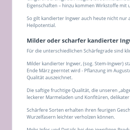
Eigenschaften – hinzu kommen Wirkstoffe mit u.a
So gilt kandierter Ingwer auch heute nicht nu
Heilpotential.
Milder oder scharfer kandierter Ing
Für die unterschiedlichen Schärfegrade sind k
Milder kandierter Ingwer, (sog. Stem-Ingwer) sta
Ende März geerntet wird - Pflanzung im Augus
Qualität auszeichnet.
Die saftige fruchtige Qualität, die unseren „a
leckerer Marmeladen und Konfitüren, delikater
Schärfere Sorten erhalten ihren feurigen Ges
Wurzelfasern leichter verholzen können.
Mehr Infos und Details bei den jeweiligen Prod