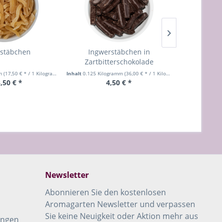
rstäbchen
Ingwerstäbchen in
Ingwer in Z
Zartbitterschokolade
mm
(17,50 € * / 1 Kilogramm)
Inhalt
0.125 Kilogramm
(36,00 € * / 1 Kilogramm)
Inhalt
0.125 Ki
,50 € *
4,50 € *
a
Newsletter
Abonnieren Sie den kostenlosen
Aromagarten Newsletter und verpassen
Sie keine Neuigkeit oder Aktion mehr aus
ungen