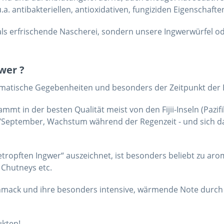
. antibakteriellen, antioxidativen, fungiziden Eigenschafte
r als erfrischende Nascherei, sondern unsere Ingwerwürfel 
wer ?
limatische Gegebenheiten und besonders der Zeitpunkt der E
mmt in der besten Qualität meist von den Fijii-Inseln (Pazif
t/September, Wachstum während der Regenzeit - und sich da
bgetropften Ingwer“ auszeichnet, ist besonders beliebt zu a
 Chutneys etc.
chmack und ihre besonders intensive, wärmende Note durc
ukten!