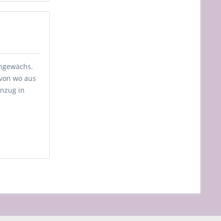
engewächs.
 von wo aus
inzug in