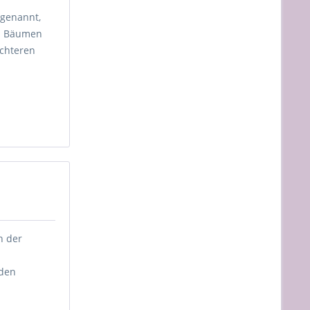
 genannt,
 an Bäumen
ichteren
n der
nden