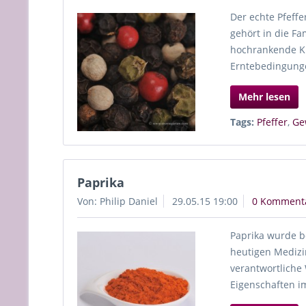
Der echte Pfeffe
gehört in die Fa
hochrankende Kl
Erntebedingunge
Mehr lesen
Tags:
Pfeffer
,
Ge
Paprika
Von: Philip Daniel
29.05.15 19:00
0 Komment
Paprika wurde be
heutigen Medizin
verantwortliche
Eigenschaften im