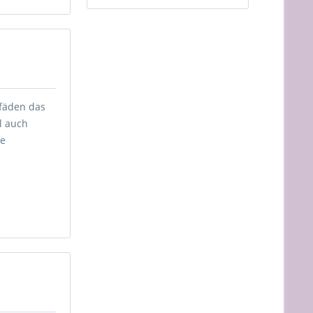
lfäden das
l auch
se