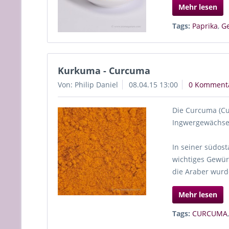
Mehr lesen
Tags:
Paprika
,
G
Kurkuma - Curcuma
Von: Philip Daniel
08.04.15 13:00
0 Komment
Die Curcuma (Cu
Ingwergewächsen
In seiner südost
wichtiges Gewürz
die Araber wurd
Mehr lesen
Tags:
CURCUMA