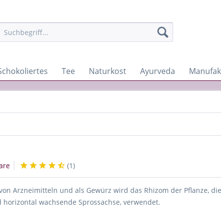
Schokoliertes
Tee
Naturkost
Ayurveda
Manufak
are
(
1
)
von Arzneimitteln und als Gewürz wird das Rhizom der Pflanze, di
d horizontal wachsende Sprossachse, verwendet.