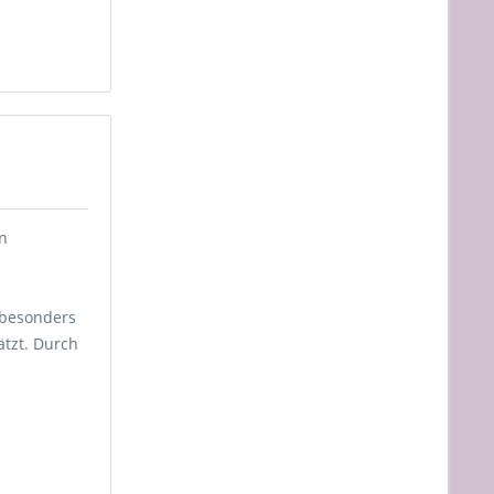
en
s besonders
ätzt. Durch