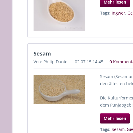
Mehr lesen
Tags:
Ingwer
,
Ge
Sesam
Von: Philip Daniel
02.07.15 14:45
0 Komment
Sesam (Sesamum 
den ältesten be
Die Kulturforme
dem Punjabgebi
Mehr lesen
Tags:
Sesam
,
Ge