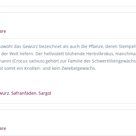
are
 sowohl das Gewürz bezeichnet als auch die Pflanze, deren Stempe
 der Welt liefern. Der hellviolett blühende Herbstkrokus, manchma
annt (Crocus sativus) gehört zur Familie der Schwertliliengewäch
ist somit ein Knollen- und kein Zwiebelgewächs.
würz
,
Safranfäden
,
Sargol
are