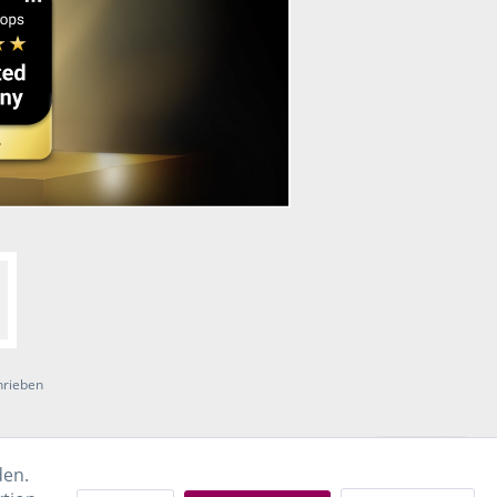
hrieben
den.