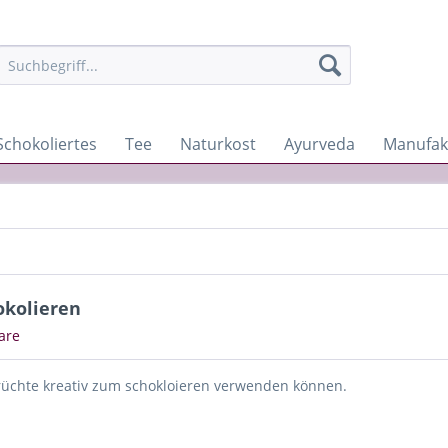
Schokoliertes
Tee
Naturkost
Ayurveda
Manufak
okolieren
are
 Früchte kreativ zum schokloieren verwenden können.