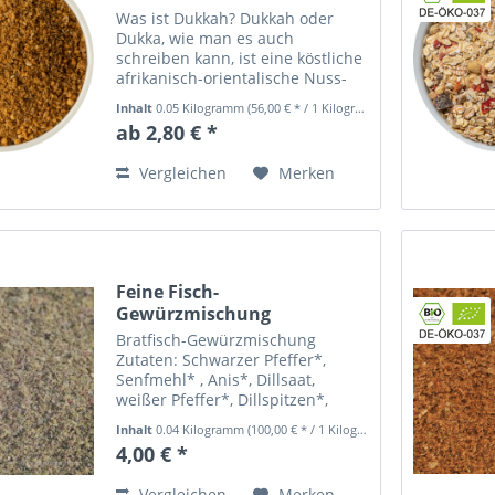
Was ist Dukkah? Dukkah oder
Dukka, wie man es auch
schreiben kann, ist eine köstliche
afrikanisch-orientalische Nuss-
Gewürzmischung aus gerösteten
Inhalt
0.05 Kilogramm
(56,00 € * / 1 Kilogramm)
Nüssen und Gewürzen. Es gibt
ab 2,80 € *
viele verschiedene Rezepte von
Dukkah, die sich in ihren...
Vergleichen
Merken
Feine Fisch-
Gewürzmischung
Bratfisch-Gewürzmischung
Zutaten: Schwarzer Pfeffer*,
Senfmehl* , Anis*, Dillsaat,
weißer Pfeffer*, Dillspitzen*,
Sumach*, Orangenschalen*, Rosa
Inhalt
0.04 Kilogramm
(100,00 € * / 1 Kilogramm)
Pfeffer*, Piment*, Wacholder*,
4,00 € *
Szechuanpfeffer*. Alle mit *
gekennzeichnete Gewürze
Vergleichen
Merken