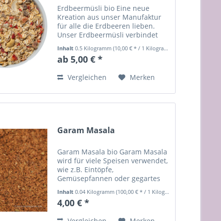
Erdbeermüsli bio Eine neue
Kreation aus unser Manufaktur
für alle die Erdbeeren lieben.
Unser Erdbeermüsli verbindet
unser beliebtes Hausmüsli mit
Inhalt
0.5 Kilogramm
(10,00 € * / 1 Kilogramm)
dem vollem Erdbeergenuss von
ab 5,00 € *
gefriergetrockneten Erdbeeren
aus kontrolliert biologischem...
Vergleichen
Merken
Garam Masala
Garam Masala bio Garam Masala
wird für viele Speisen verwendet,
wie z.B. Eintöpfe,
Gemüsepfannen oder gegartes
Gemüse, Reisgerichten, aber
Inhalt
0.04 Kilogramm
(100,00 € * / 1 Kilogramm)
auch für Geflügel (butter chicken)
4,00 € *
und natürlich für Masalas.
Authentische Gewürzmischung...
Vergleichen
Merken