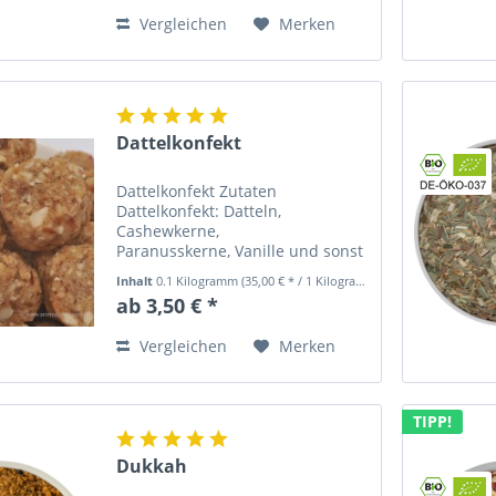
hervorragend zu...
Vergleichen
Merken
Dattelkonfekt
Dattelkonfekt Zutaten
Dattelkonfekt: Datteln,
Cashewkerne,
Paranusskerne, Vanille und sonst
nichts! .Alle Zutaten stammen
Inhalt
0.1 Kilogramm
(35,00 € * / 1 Kilogramm)
aus kontrolliert biologischem
ab 3,50 € *
Anbau. Dieses Dattelkonfekt war
als Besonderheit für unsere
Vergleichen
Merken
Hamburger Kunden zur...
TIPP!
Dukkah