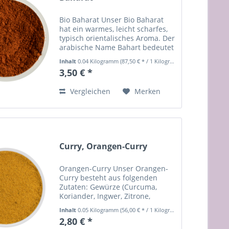
Bio Baharat Unser Bio Baharat
hat ein warmes, leicht scharfes,
typisch orientalisches Aroma. Der
arabische Name Bahart bedeutet
"Gewürz" und genau wie im
Inhalt
0.04 Kilogramm
(87,50 € * / 1 Kilogramm)
indischen Curry gibt es keine
3,50 € *
feste Zutatenliste. Es existieren
viele verschiedene...
Vergleichen
Merken
Curry, Orangen-Curry
Orangen-Curry Unser Orangen-
Curry besteht aus folgenden
Zutaten: Gewürze (Curcuma,
Koriander, Ingwer, Zitrone,
Bockshornkleesaat, Pfeffer,
Inhalt
0.05 Kilogramm
(56,00 € * / 1 Kilogramm)
Lorbeer, Chillie),
2,80 € *
Orangenfruchtpulver: