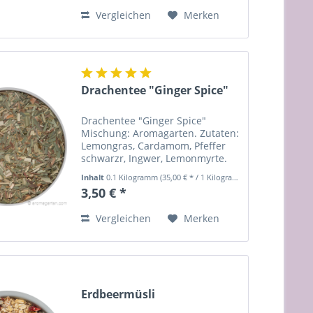
Orangensaft, Maltodextrin,
Vergleichen
Merken
Traubenzucker. Kann Spuren
von...
Drachentee "Ginger Spice"
Drachentee "Ginger Spice"
Mischung: Aromagarten. Zutaten:
Lemongras, Cardamom, Pfeffer
schwarzr, Ingwer, Lemonmyrte.
ca. 1Tl je Becher Alle Zutaten
Inhalt
0.1 Kilogramm
(35,00 € * / 1 Kilogramm)
stammen aus kontrolliert
3,50 € *
biologischem Anbau.
Zubereitung: je nach
Vergleichen
Merken
Schärfewunsch 5-10min....
Erdbeermüsli