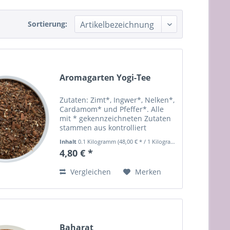
Sortierung:
Aromagarten Yogi-Tee
Zutaten: Zimt*, Ingwer*, Nelken*,
Cardamom* und Pfeffer*. Alle
mit * gekennzeichneten Zutaten
stammen aus kontrolliert
biologischem Anbau.
Inhalt
0.1 Kilogramm
(48,00 € * / 1 Kilogramm)
Zubereitung: 1 Tl auf einen Liter
4,80 € *
Wasser, ca. 10 min. köcheln, nach
Wunsch mit Milch und Honig...
Vergleichen
Merken
Baharat