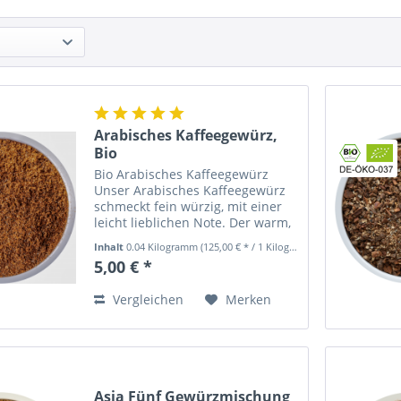
Arabisches Kaffeegewürz,
Bio
Bio Arabisches Kaffeegewürz
Unser Arabisches Kaffeegewürz
schmeckt fein würzig, mit einer
leicht lieblichen Note. Der warm,
würzige Duft mit einem Hauch
Inhalt
0.04 Kilogramm
(125,00 € * / 1 Kilogramm)
von Vanille entführt in die Welt
5,00 € *
von 1001 Nacht. Die typischen
Aromen des Orients,...
Vergleichen
Merken
Asia Fünf Gewürzmischung