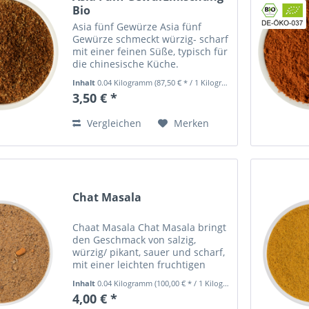
Bio
Asia fünf Gewürze Asia fünf
Gewürze schmeckt würzig- scharf
mit einer feinen Süße, typisch für
die chinesische Küche.
Authentisch chinesisch zukochen,
Inhalt
0.04 Kilogramm
(87,50 € * / 1 Kilogramm)
mit all seinen Aromen und
3,50 € *
Gewürzen, ist für viele gar nicht
so leicht, vorallem, weil...
Vergleichen
Merken
Chat Masala
Chaat Masala Chat Masala bringt
den Geschmack von salzig,
würzig/ pikant, sauer und scharf,
mit einer leichten fruchtigen
Süße in Einklang zu einem
Inhalt
0.04 Kilogramm
(100,00 € * / 1 Kilogramm)
einzigartigen Aroma Chat Masala
4,00 € *
oder auch Chaat Masala passt