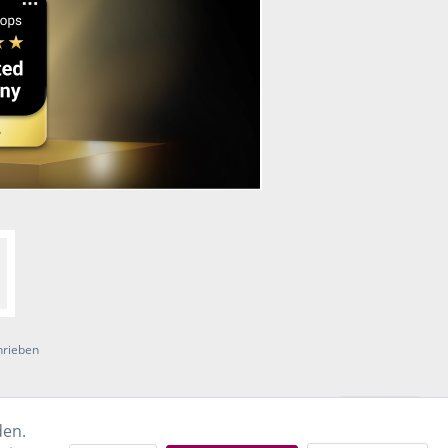
hrieben
den.