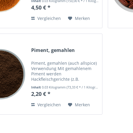
Inhalt
0.03 Kilogramm
(150,00 € * / 1 Kilogramm)
Geschmack. Extrem scharf!!! Chili
4,50 € *
Habanero gehören zu den
schärfsten Chillies der Welt...
Vergleichen
Merken
Piment, gemahlen
Piment, gemahlen (auch allspice)
Verwendung Mit gemahlenem
Piment werden
Hackfleischgerichte (z.B.
arabische Hackbällchen,
Inhalt
0.03 Kilogramm
(73,33 € * / 1 Kilogramm)
türkische Köfte), Leberkäse,
2,20 € *
Fleischpastetenfüllungen,
selbsthergestellte Wurst oder
Vergleichen
Merken
auch dunkle Fleischsaucen...