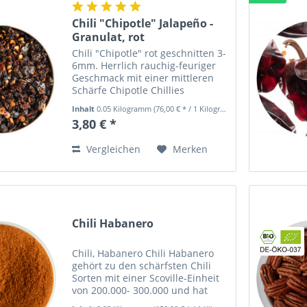
Chili "Chipotle" Jalapeño -
Granulat, rot
Chili "Chipotle" rot geschnitten 3-
6mm. Herrlich rauchig-feuriger
Geschmack mit einer mittleren
Schärfe Chipotle Chillies
bereichern durch ihre rauchiges
Inhalt
0.05 Kilogramm
(76,00 € * / 1 Kilogramm)
Aroma besonders
3,80 € *
Schmorrgerichte, Eintöpfe und
Soßen, da ihr herrlicher
Vergleichen
Merken
Geschmack...
Chili Habanero
Chili, Habanero Chili Habanero
gehört zu den schärfsten Chili
Sorten mit einer Scoville-Einheit
von 200.000- 300.000 und hat
einen tropisch-fruchtigen