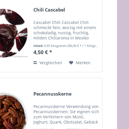
Chili Cascabel
Cascabel Chili Cascabel Chili
schmeckt fein, würzig mit einem
schokoladig, nussig, fruchtig,
milden Chiliaroma In Mexiko
bilden Cascabel Chillies
Inhalt
0.05 Kilogramm
(90,00 € * / 1 Kilogramm)
unteranderem die Grundlage für
4,50 € *
die bekannten Salsas. Sie
bereichern allerdings auch...
Vergleichen
Merken
Pecannusskerne
Pecannusskerne Verwendung von
Pecannusskernen: Sie eignen sich
zum Verfeinern von Müsli,
Joghurt, Quark, Obstsalat, Gebäck
... Sie können aber auch einfach